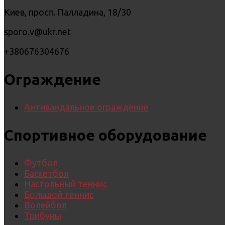
Киев, просп. Палладина, 18/30
sporo.v@ukr.net
+380676304676
Ограждение
Антивандальное ограждение
Спортивное оборудование
Футбол
Баскетбол
Настольный теннис
Большой теннис
Волейбол
Трибуны