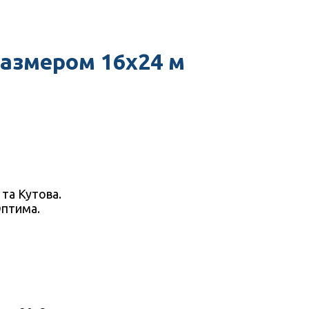
азмером 16х24 м
я
 та Кутова.
Оптима.