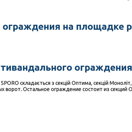
 ограждения на площадке р
нтивандального ограждени
SPORO складається з секцій Оптима, секцій Моноліт,
х ворот. Остальное ограждение состоит из секций 