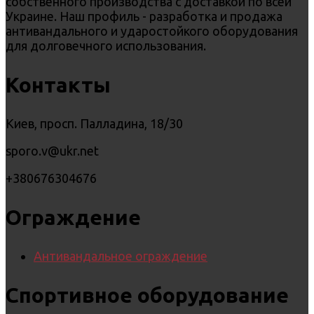
собственного производства с доставкой по всей
Украине. Наш профиль - разработка и продажа
антивандального и ударостойкого оборудования
для долговечного использования.
Контакты
Киев, просп. Палладина, 18/30
sporo.v@ukr.net
+380676304676
Ограждение
Антивандальное ограждение
Спортивное оборудование