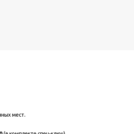
нных мест.
0
(в комплекте спец-ключ)