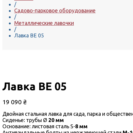
/
Садово-парковое оборудование
/
Металлические лавочки
/
Лавка ВЕ 05
Лавка ВЕ 05
19 090
₴
Двойная стальная лавка для сада, парка и обществе
Сиденье: трубы Ø
20 мм
Основание: листовая сталь S-
8 мм
Антивандальные болты из нержавеющей стали
М-1