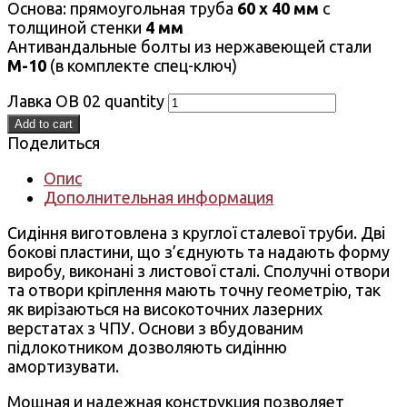
Основа: прямоугольная труба
60 х 40 мм
с
толщиной стенки
4 мм
Антивандальные болты из нержавеющей стали
М-10
(в комплекте спец-ключ)
Лавка ОВ 02 quantity
Add to cart
Поделиться
Опис
Дополнительная информация
Сидіння виготовлена з круглої сталевої труби. Дві
бокові пластини, що з’єднують та надають форму
виробу, виконані з листової сталі. Сполучні отвори
та отвори кріплення мають точну геометрію, так
як вирізаються на високоточних лазерних
верстатах з ЧПУ. Основи з вбудованим
підлокотником дозволяють сидінню
амортизувати.
Мощная и надежная конструкция позволяет