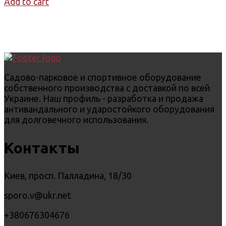
Add to cart
Садово-парковое и спортивное оборудование
собственного производства с доставкой по всей
Украине. Наш профиль - разработка и продажа
антивандального и ударостойкого оборудования
для долговечного использования.
Контакты
Киев, просп. Палладина, 18/30
sporo.v@ukr.net
+380676304676